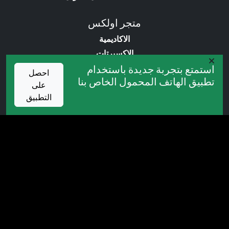
متجر اولكس
الاكاديمية
الاكسبرتات
المؤشرات
استمتع بتجربة جديدة باستخدام
احصل
تطبيق الهاتف المحمول الخاص بنا
الكتب
على
التطبيق
العروض التروجية
المسابقات
الكاش باك
البونص
خدمات VIP
جميع الحقوق محفوظة. التداول في أسواق المال ينطوي على
مخاطر عالية، والموقع غير مسؤول عن أي خسائر أو محتوى