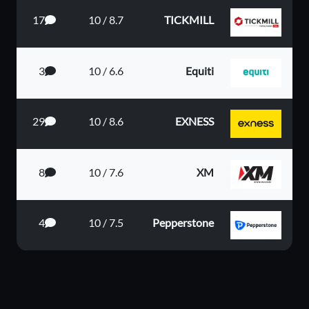
17
8.7 / 10
TICKMILL
3
6.6 / 10
Equiti
29
8.6 / 10
EXNESS
8
7.6 / 10
XM
4
7.5 / 10
Pepperstone