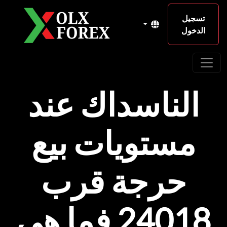
تسجيل
الدخول
الناسداك عند
مستويات بيع
حرجة قرب
24018 فما هي