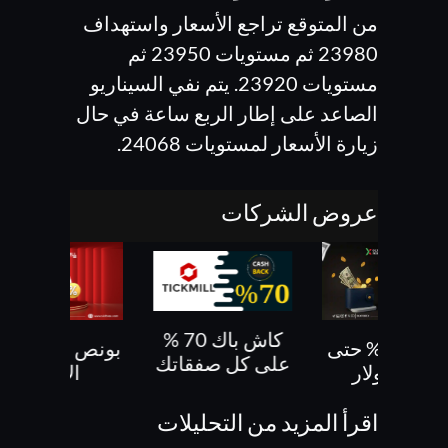
من المتوقع تراجع الأسعار واستهداف
23980 ثم مستويات 23950 ثم
مستويات 23920. يتم نفي السيناريو
الصاعد على إطار الربع ساعة في حال
زيارة الأسعار لمستويات 24068.
عروض الشركات
كاش باك 70 %
بونص 30% حتى
بونص 10 % ع
على كل صفقاتك
500 دولار
الايداع
اقرأ المزيد من التحليلات