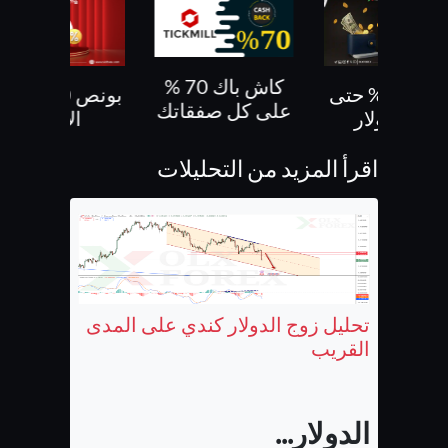
كاش باك 70 %
بونص 30% حتى
بونص 10 % ع
على كل صفقاتك
500 دولار
الايداع
اقرأ المزيد من التحليلات
تحليل زوج الدولار كندي على المدى
القريب
الدولار...