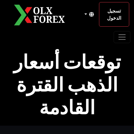
تسجيل
الدخول
توقعات أسعار
الذهب القترة
القادمة