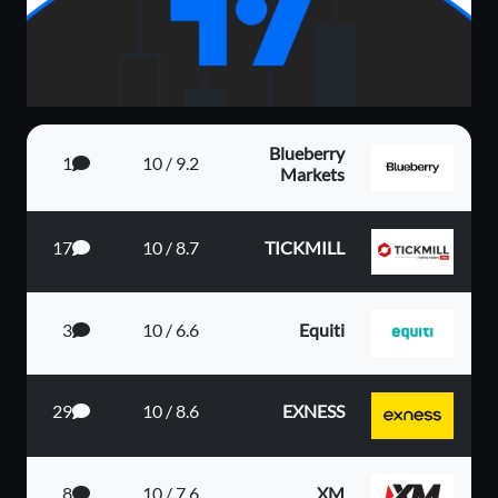
Blueberry
1
9.2 / 10
Markets
17
8.7 / 10
TICKMILL
3
6.6 / 10
Equiti
29
8.6 / 10
EXNESS
8
7.6 / 10
XM