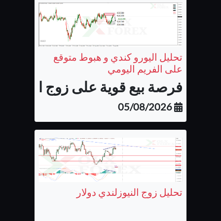
تحليل اليورو كندي و هبوط متوقع
على الفريم اليومي
فرصة بيع قوية على زوج اليورو كن
05/08/2026
تحليل زوج النيوزلندي دولار