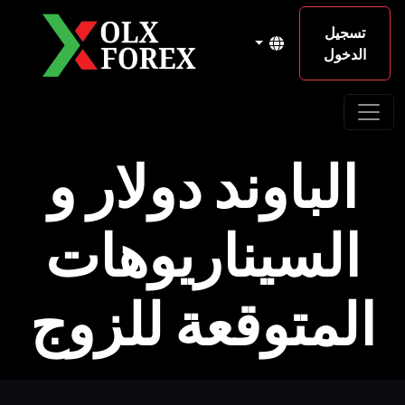
تسجيل
الدخول
الباوند دولار و
السيناريوهات
المتوقعة للزوج