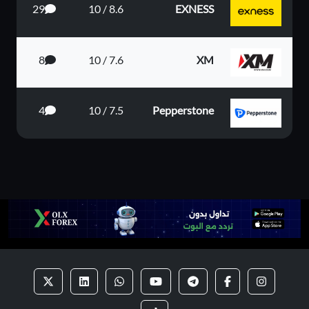
29
8.6 / 10
EXNESS
8
7.6 / 10
XM
4
7.5 / 10
Pepperstone