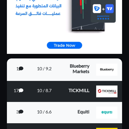
Blueberry
1
9.2 / 10
Markets
17
8.7 / 10
TICKMILL
3
6.6 / 10
Equiti