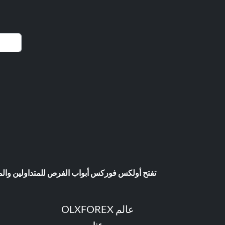
تفتح أولكس فوركس أبواب الفرص للمتداولين والمست
عالم OLXFOREX
عنا
اتصل بنا
ا