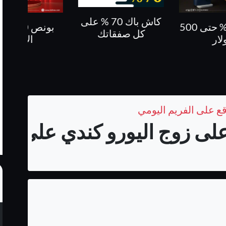
كاش باك 70 % على
بونص 10 % على
كاش باك حتى 60%
فقاتك
الايداع
قع على الفريم اليومي
لى زوج اليورو كندي على الفر