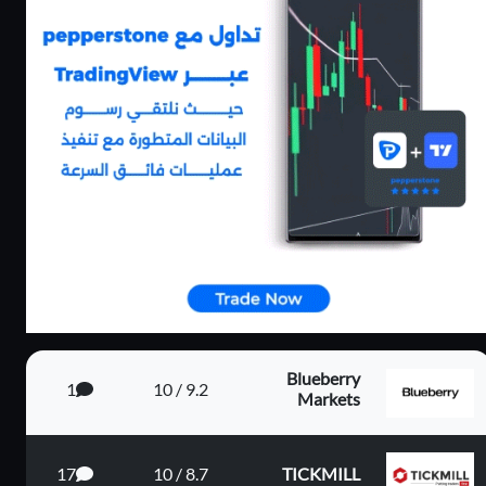
كاش باك يصل الى
بونص 100% على
80%
الايداع
يم الي...
Blueberry
1
9.2 / 10
Markets
17
8.7 / 10
TICKMILL