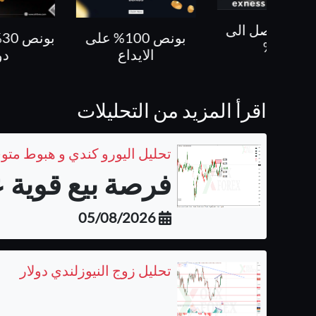
بونص 100% على
بونص 30% حتى 500
كل ص
الايداع
دولار
اقرأ المزيد من التحليلات
تحليل اليورو كندي و هبوط متو
فرصة بيع قوية ع
05/08/2026
تحليل زوج النيوزلندي دولار
توقعات...