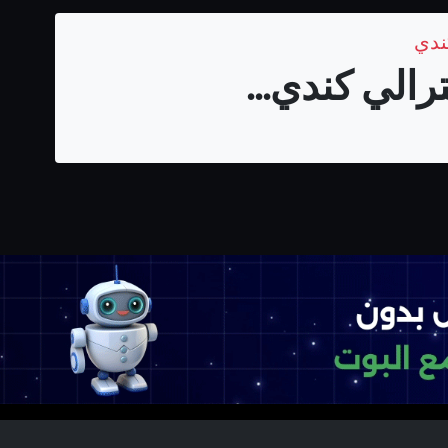
رالي كندي...