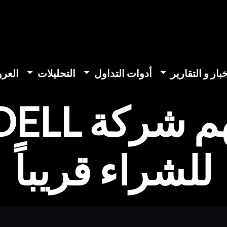
خبار و التقارير
أدوات التداول
التحليلات
العر
للشراء قريباً