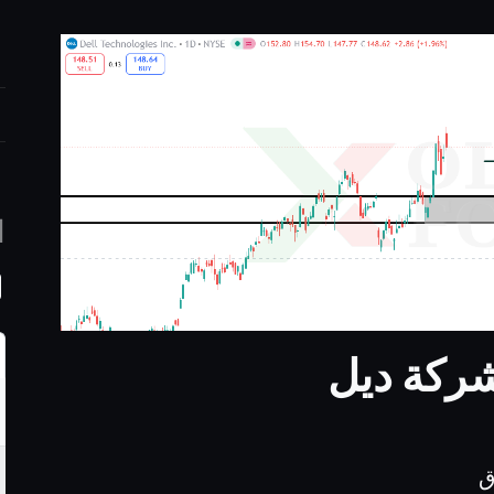
ا
ركة ديل
ق