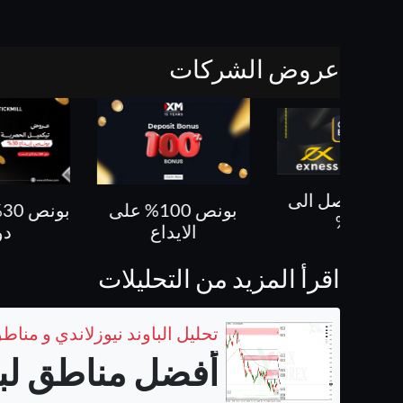
عروض الشركات
بونص 100% على
بونص 30% حتى 500
كل ص
الايداع
دولار
اقرأ المزيد من التحليلات
تحليل الباوند نيوزلاندي و مناطق
أفضل مناطق لبيع 