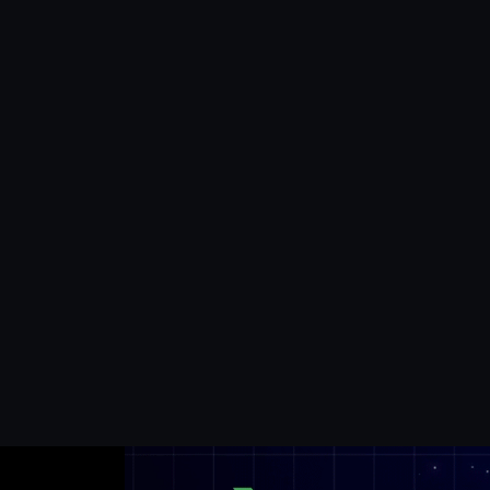
ى البعيد
دى المت...