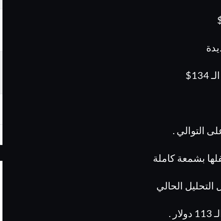
يدة
13$
لها بشمعة كاملة
 .