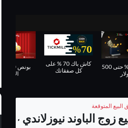
كاش باك 70 % على
بونص 10 % على
كاش باك حتى 60%
فقاتك
الايداع
 البيع المتوقعة
زوج الباوند نيوزلاندي على فري