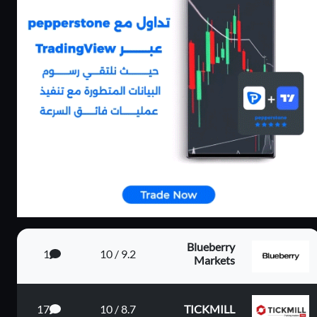
كاش باك يصل الى
بونص 100% على
80%
الايداع
Blueberry
1
9.2 / 10
Markets
م 4...
17
8.7 / 10
TICKMILL