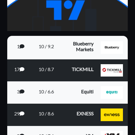
Blueberry
1
9.2 / 10
Markets
17
8.7 / 10
TICKMILL
3
6.6 / 10
Equiti
29
8.6 / 10
EXNESS