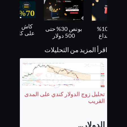
كاش باك 70 %
بونص 30% حتى
بونص 10 % ع
على كل صفقاتك
500 دولار
الايداع
اقرأ المزيد من التحليلات
تحليل زوج الدولار كندي على المدى
القريب
الدولار...