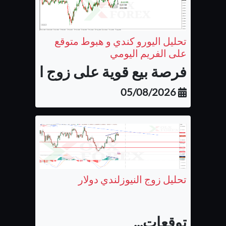
تحليل اليورو كندي و هبوط متوقع
على الفريم اليومي
فرصة بيع قوية على زوج اليورو كن
05/08/2026
تحليل زوج النيوزلندي دولار
توقعات...