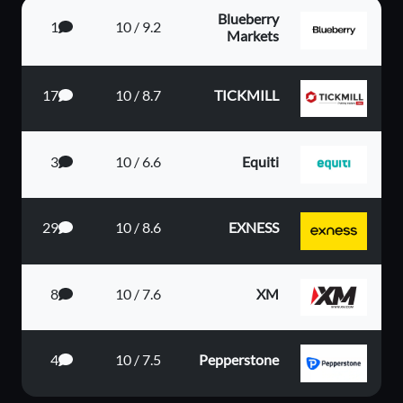
Blueberry
1
9.2 / 10
Markets
17
8.7 / 10
TICKMILL
3
6.6 / 10
Equiti
29
8.6 / 10
EXNESS
8
7.6 / 10
XM
4
7.5 / 10
Pepperstone