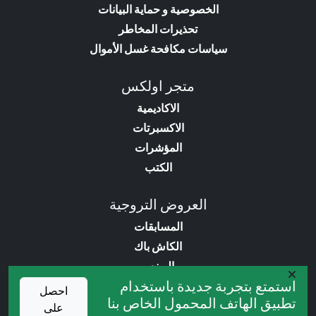
الخصوصية و حماية البيانات
تحذيرات المخاطر
سياسات مكافحة غسل الأموال
متجر اولكس
الاكاديمية
الاكسبرتات
المؤشرات
الكتب
العروض التروجية
المسابقات
الكاش باك
البونص
استمتع بتجربة جديدة باستخدام
خدمات VIP
احصل
تطبيق الهاتف المحمول الخاص بنا
على