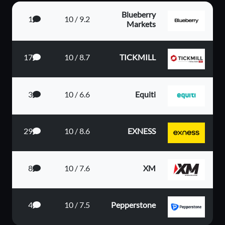
Blueberry
1
9.2 / 10
Markets
17
8.7 / 10
TICKMILL
3
6.6 / 10
Equiti
29
8.6 / 10
EXNESS
8
7.6 / 10
XM
4
7.5 / 10
Pepperstone