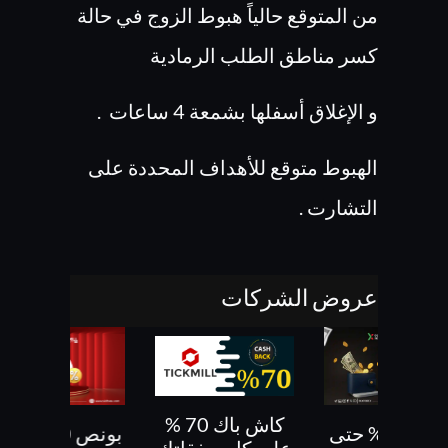
من المتوقع حالياً هبوط الزوج في حالة
كسر مناطق الطلب الرمادية
و الإغلاق أسفلها بشمعة 4 ساعات .
الهبوط متوقع للأهداف المحددة على
التشارت .
عروض الشركات
كاش باك 70 %
بونص 30% حتى
بونص 10 % ع