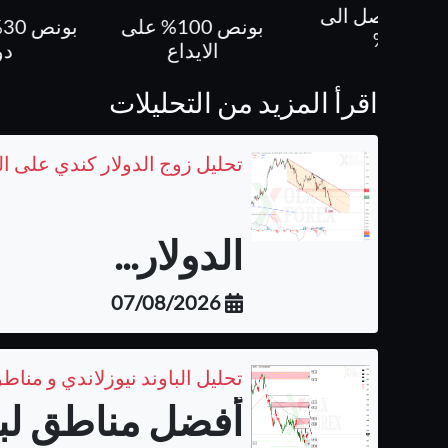
بونص 100% على
بونص 30% حتى 500
كل ص
الايداع
دولار
اقرأ المزيد من التحليلات
تحليل زوج الدولار كندي على ا
الدولار...
07/08/2026
تحليل الباوند نيوزلاندي و مناطق
أفضل مناطق لبيع 