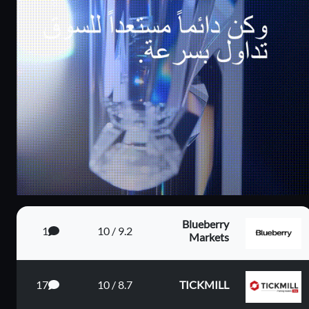
كاش باك يصل الى
بونص 100% على
80%
الايداع
Blueberry
1
9.2 / 10
Markets
م 4...
17
8.7 / 10
TICKMILL