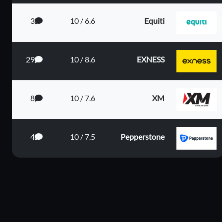
3
6.6 / 10
Equiti
29
8.6 / 10
EXNESS
يم الي...
8
7.6 / 10
XM
4
7.5 / 10
Pepperstone