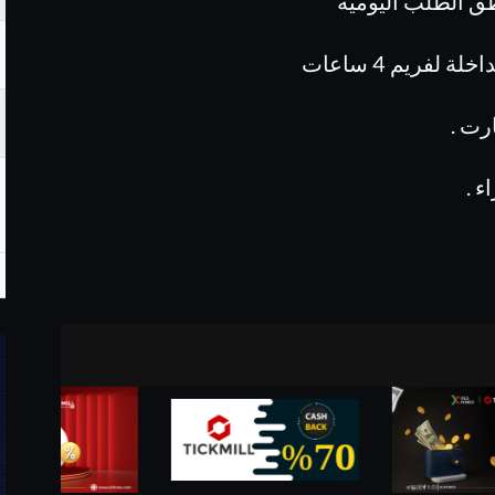
طق الطلب اليومية
لفريم 4 ساعات
رت .
ء .