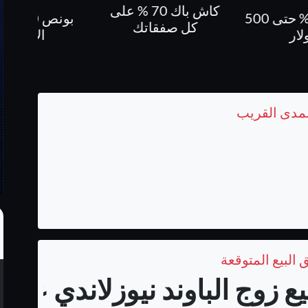
كاش باك 70 % على
بونص 10 % على
كاش باك حتى 60%
فقاتك
الايداع
لمدى القريب
 البيع المتوقعة
زوج الباوند نيوزلاندي على فري