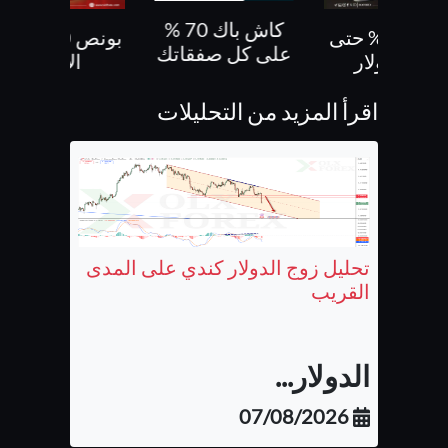
كاش باك 70 %
بونص 30% حتى
بونص 10 % ع
على كل صفقاتك
500 دولار
الايداع
اقرأ المزيد من التحليلات
تحليل زوج الدولار كندي على المدى
القريب
الدولار...
07/08/2026