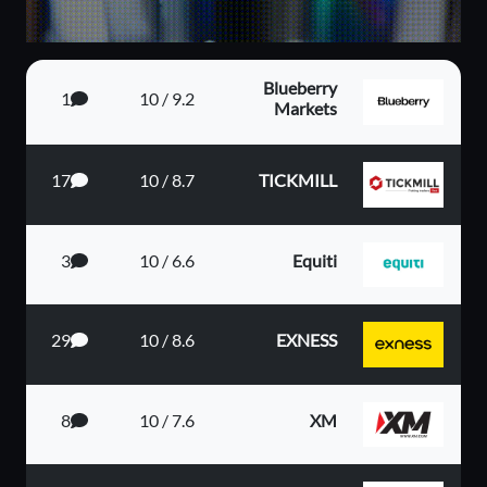
Blueberry
1
9.2 / 10
Markets
17
8.7 / 10
TICKMILL
3
6.6 / 10
Equiti
29
8.6 / 10
EXNESS
8
7.6 / 10
XM