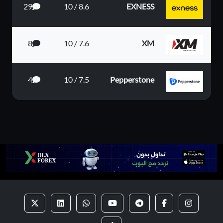
29
8.6 / 10
EXNESS
8
7.6 / 10
XM
4
7.5 / 10
Pepperstone