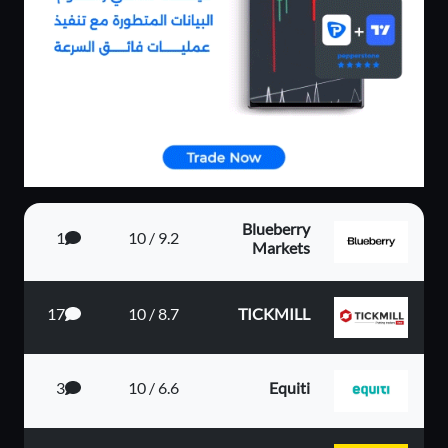
Blueberry
1
9.2 / 10
Markets
17
8.7 / 10
TICKMILL
3
6.6 / 10
Equiti