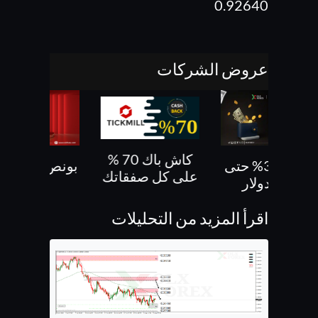
0.92640
عروض الشركات
كاش باك 70 %
بونص 30% حتى
بونص 10 % ع
على كل صفقاتك
500 دولار
الايداع
اقرأ المزيد من التحليلات