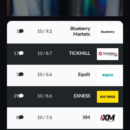
Blueberry
1
9.2 / 10
Markets
17
8.7 / 10
TICKMILL
3
6.6 / 10
Equiti
29
8.6 / 10
EXNESS
8
7.6 / 10
XM