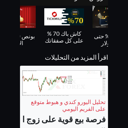
كاش باك 70 %
بونص 30% حتى
بونص 10 % ع
على كل صفقاتك
500 دولار
الايداع
اقرأ المزيد من التحليلات
تحليل اليورو كندي و هبوط متوقع
على الفريم اليومي
فرصة بيع قوية على زوج اليورو كن