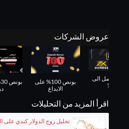
عروض الشركات
بونص 100% على
بونص 30% حتى 500
كل ص
الايداع
دولار
اقرأ المزيد من التحليلات
تحليل زوج الدولار كندي على ا