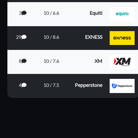
3
6.6 / 10
Equiti
29
8.6 / 10
EXNESS
8
7.6 / 10
XM
م 4...
4
7.5 / 10
Pepperstone
يم الي...