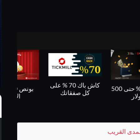
كاش باك 70 % على
بونص 10 % على
كاش باك حتى 60%
فقاتك
الايداع
لمدى القريب