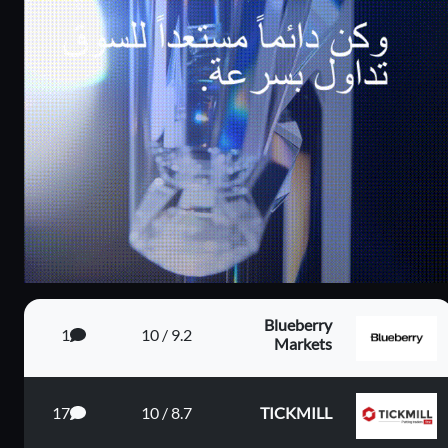
كاش باك يصل الى
بونص 100% على
80%
الايداع
Blueberry
1
9.2 / 10
Markets
17
8.7 / 10
TICKMILL