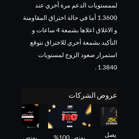
لممستويات الدعم مرة أخري عند
1.3600 أما في حالة اختراق المقاومنة
و الاغلاق اعلاها بشمعة 4 ساعات و
التأكيد بشمعة أخري للاختراق نتوقع
استمرار صعود الزوج لمستويات
1.3840 .
عروض الشركات
اش باك يصل
بونص 100%
بونص 30% ح