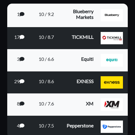
Blueberry
1
9.2 / 10
Markets
17
8.7 / 10
TICKMILL
3
6.6 / 10
Equiti
29
8.6 / 10
EXNESS
8
7.6 / 10
XM
4
7.5 / 10
Pepperstone