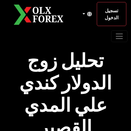
تسجيل
الدخول
تحليل زوج
الدولار كندي
علي المدي
القصير