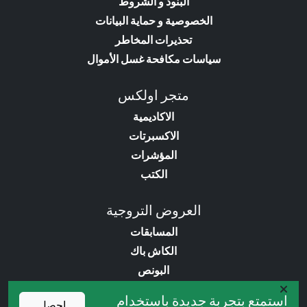
البنود و الشروط
الخصوصية و حماية البيانات
تحذيرات المخاطر
سياسات مكافحة غسل الأموال
متجر اولكس
الاكاديمية
الاكسبرتات
المؤشرات
الكتب
العروض التروجية
المسابقات
الكاش باك
البونص
خدمات VIP
استمتع بتجربة جديدة باستخدام
احصل