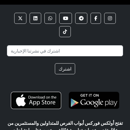
اشترك
تفتح أولكس فوركس أبواب الفرص للمتداولين والمستثمرين من
خلال تقديم خدمات تعليمية فعّالة ومخصصة تلبي احتياجات