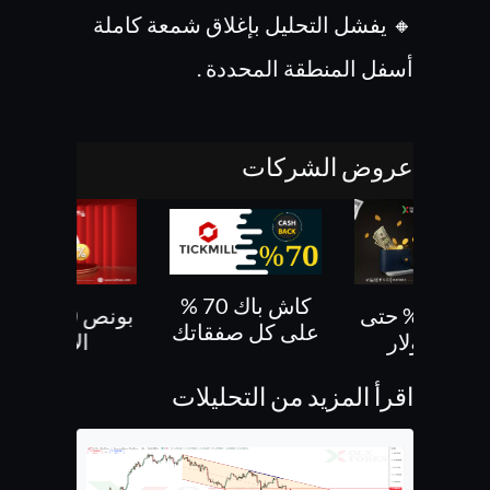
🔸 يفشل التحليل بإغلاق شمعة كاملة
أسفل المنطقة المحددة .
عروض الشركات
كاش باك 70 %
بونص 30% حتى
بونص 10 % ع
على كل صفقاتك
500 دولار
الايداع
اقرأ المزيد من التحليلات