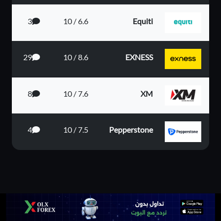
3
6.6 / 10
Equiti
29
8.6 / 10
EXNESS
8
7.6 / 10
XM
4
7.5 / 10
Pepperstone