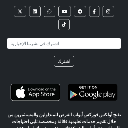
اشترك
تفتح أولكس فوركس أبواب الفرص للمتداولين والمستثمرين من
خلال تقديم خدمات تعليمية فعّالة ومخصصة تلبي احتياجات