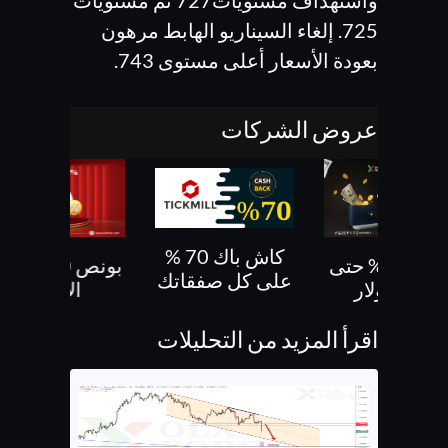
725. إلغاء السيناريو الهابط مرهون
بعودة الأسعار أعلى مستوى 743.
عروض الشركات
كاش باك 70 %
بونص 30% حتى
بونص 10 % ع
على كل صفقاتك
500 دولار
الايداع
اقرأ المزيد من التحليلات