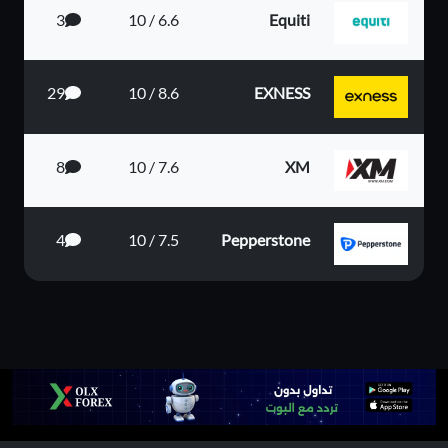
3
6.6 / 10
Equiti
29
8.6 / 10
EXNESS
8
7.6 / 10
XM
4
7.5 / 10
Pepperstone