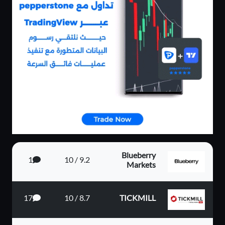
Blueberry
1
9.2 / 10
Markets
17
8.7 / 10
TICKMILL