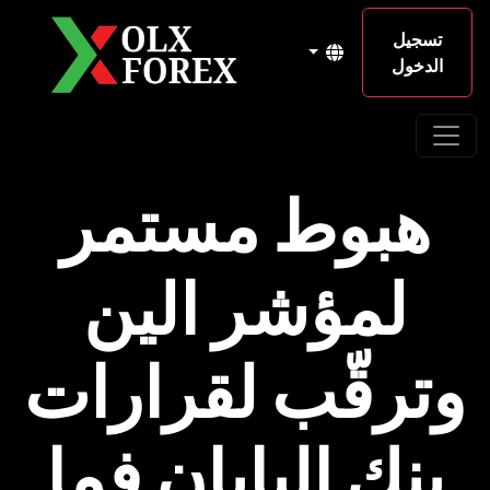
تسجيل
الدخول
هبوط مستمر
لمؤشر الين
وترقّب لقرارات
بنك اليابان فما