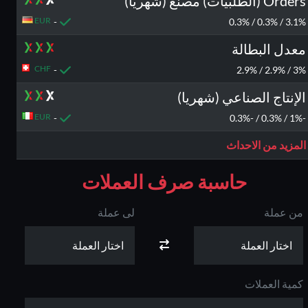
Orders (الطلبيات) مصنع (شهريا)
EUR
-
3.1% / 0.3% / 0.3%
معدل البطالة
CHF
-
3% / 2.9% / 2.9%
الإنتاج الصناعي (شهريا)
EUR
-
-1% / 0.3% / -0.3%
المزيد من الاحداث
كاش باك يصل الى
بونص 100% على
حاسبة صرف العملات
80%
الايداع
من عملة
لى عملة
كمية العملات