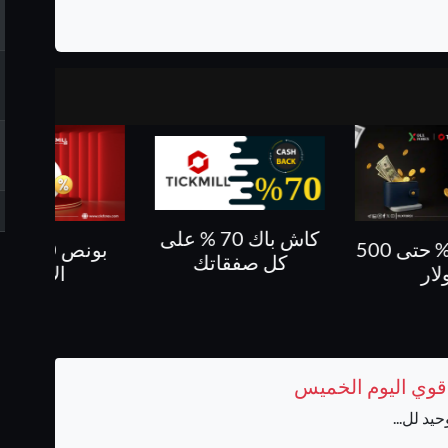
كاش باك 70 % على
بونص 10 % على
كاش باك حتى 60%
فقاتك
الايداع
 قوي اليوم الخميس
د لل...