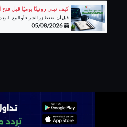
كيف تبني روتينًا يوميًا قبل فت
قبل أن تضغط زر الشراء أو البيع... اتبع ه..
05/08/2026