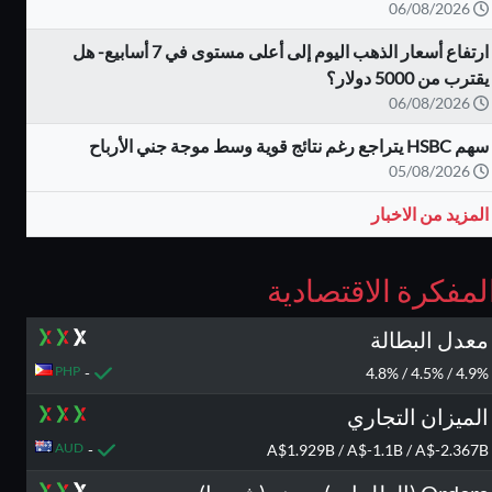
06/08/2026
ارتفاع أسعار الذهب اليوم إلى أعلى مستوى في 7 أسابيع- هل
يقترب من 5000 دولار؟
06/08/2026
سهم HSBC يتراجع رغم نتائج قوية وسط موجة جني الأرباح
05/08/2026
المزيد من الاخبار
لمفكرة الاقتصادية
معدل البطالة
PHP
-
4.9% / 4.5% / 4.8%
الميزان التجاري
AUD
-
A$1.929B / A$-1.1B / A$-2.367B