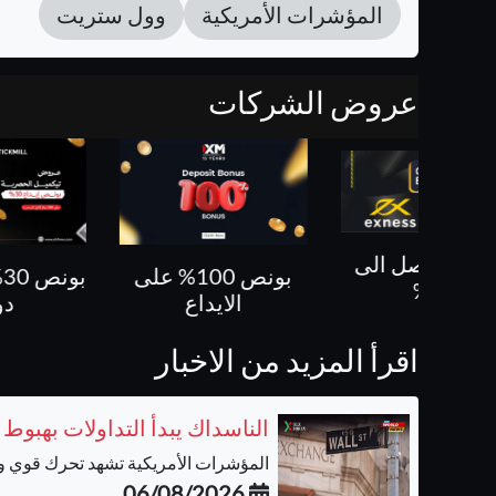
المؤشرات الأمريكية
وول ستريت
عروض الشركات
بونص 100% على
بونص 30% حتى 500
كل ص
الايداع
دولار
اقرأ المزيد من الاخبار
الناسداك يبدأ التداولات بهبوط
المؤشرات الأمريكية تشهد تحرك قوي وحي
06/08/2026