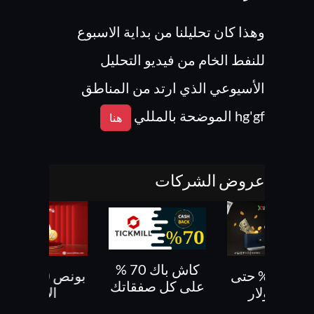
وهذا كان تحليلنا من بداية الاسبوع
للنفط الخام من فيديو التحليل
الأسيوعي الذي ارتد من المناطق
hg'gf الموضحة بالمللي
هنا
عروض الشركات
كاش باك 70 %
بونص 30% حتى
بونص 10 % ع
على كل صفقاتك
500 دولار
الايداع