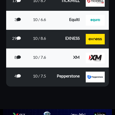
17
8.7 / 10
TICKMILL
3
6.6 / 10
Equiti
29
8.6 / 10
EXNESS
8
7.6 / 10
XM
4
7.5 / 10
Pepperstone