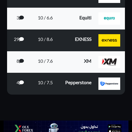
3
6.6 / 10
Equiti
29
8.6 / 10
EXNESS
8
7.6 / 10
XM
4
7.5 / 10
Pepperstone