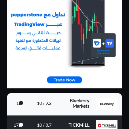
Blueberry
1
9.2 / 10
Markets
17
8.7 / 10
TICKMILL