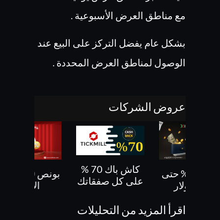
مع مناطق العرض الأسبوعية .
بشكل عام يفضل التركز على البيع عند
الوصول لمناطق العرض المحددة .
عروض الشركات
كاش باك 70 %
بونص 30% حتى
بونص 10 % ع
على كل صفقاتك
500 دولار
الايداع
اقرأ المزيد من التحليلات