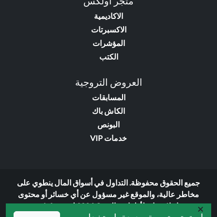
متجر اولكس
الاكاديمية
الاكسبرتات
المؤشرات
الكتب
العروض التروجية
المسابقات
الكاش باك
البونص
خدمات VIP
جميع الحقوق محفوظة. التداول في أسواق المال ينطوي على
مخاطر عالية، والموقع غير مسؤول عن أي خسائر أو محتوى
إعلاني تابع لأطراف ثالثة. © 2026 لـ:
olxforex