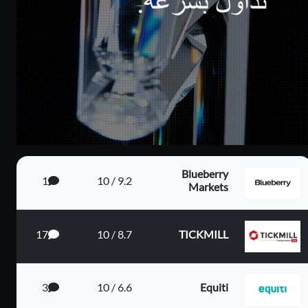
م 4...
Blueberry
1
9.2 / 10
Markets
يم الي...
17
8.7 / 10
TICKMILL
3
6.6 / 10
Equiti