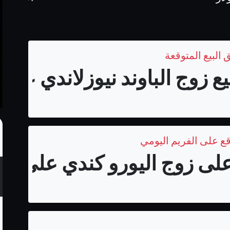
 البيع المتوقعة
زوج الباوند نيوزلاندي على فري
قع على الفريم اليومي
لى زوج اليورو كندي على الفر