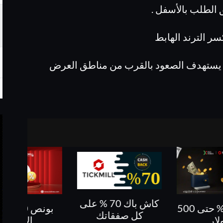
الطلب بالأسفل .
سر الترند الهابط
قد يستهدف الصعود بالقرب من مناطق العرض
كاش باك 70 % على
بونص 10 % على
كاش باك حتى 60%
فقاتك
الايداع