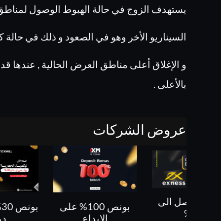
يستهدف الزوج في حالة الهبوط الوصول لمناطق 
السيناريو الأخر وهو في الصعود و ذلك في حالة ك
و الإغلاق أعلى مناطق العرض الحالية , عندها 
بالأعلى .
عروض الشركات
بونص 100% على
بونص 30% حتى 500
كل ص
الايداع
دولار