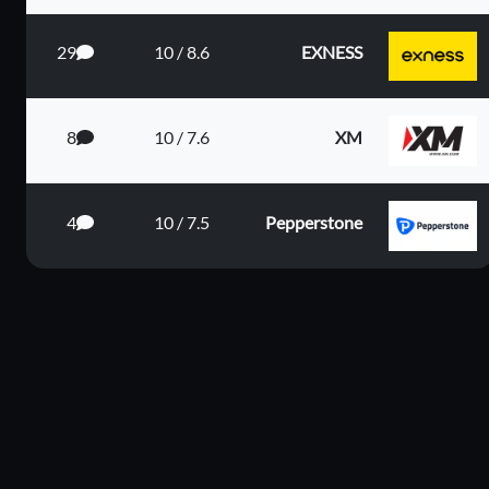
29
8.6 / 10
EXNESS
8
7.6 / 10
XM
4
7.5 / 10
Pepperstone
ى البعيد
دى المت...