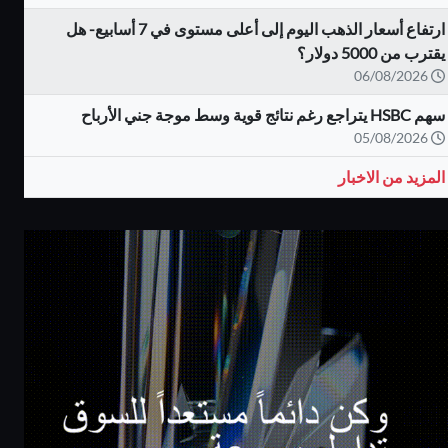
ارتفاع أسعار الذهب اليوم إلى أعلى مستوى في 7 أسابيع- هل
يقترب من 5000 دولار؟
06/08/2026
سهم HSBC يتراجع رغم نتائج قوية وسط موجة جني الأرباح
05/08/2026
المزيد من الاخبار
كاش باك يصل الى
بونص 100% على
80%
الايداع