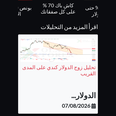
كاش باك 70 %
بونص 30% حتى
بونص 10 % ع
على كل صفقاتك
500 دولار
الايداع
اقرأ المزيد من التحليلات
تحليل زوج الدولار كندي على المدى
القريب
الدولار...
07/08/2026