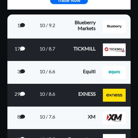
Blueberry
1
9.2 / 10
Markets
17
8.7 / 10
TICKMILL
3
6.6 / 10
Equiti
29
8.6 / 10
EXNESS
8
7.6 / 10
XM